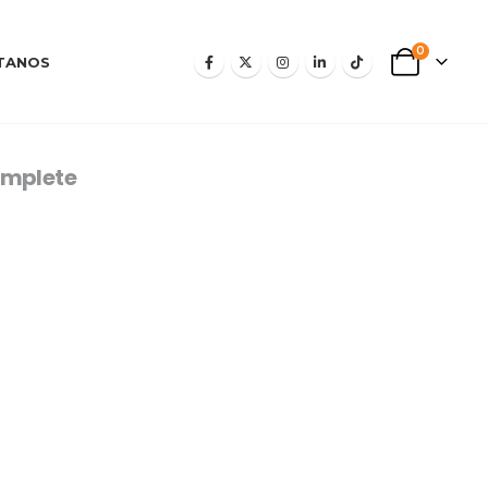
0
TANOS
omplete