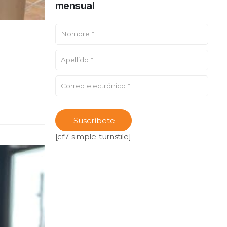
mensual
[cf7-simple-turnstile]