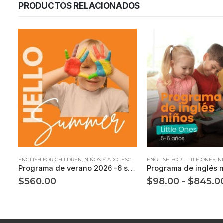
PRODUCTOS RELACIONADOS
Este producto tiene múltiples variantes. Las opciones se pueden elegir en la página de producto
ENGLISH FOR CHILDREN
,
NIÑOS Y ADOLESCENTES
ENGLISH FOR LITTLE ONES
,
NI
Programa de verano 2026 -6 semanas
$
560.00
$
98.00
-
$
845.0