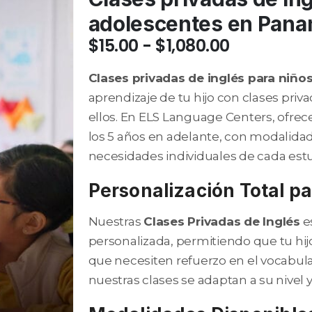
adolescentes en Pan
Rango
$
15.00
-
$
1,080.00
de
precios:
Clases privadas de inglés para niñ
desde
aprendizaje de tu hijo con clases pri
$15.00
ellos. En ELS Language Centers, ofrec
hasta
los 5 años en adelante, con modalidad
$1,080.00
necesidades individuales de cada est
Personalización Total par
Nuestras
Clases Privadas de Inglés
e
personalizada, permitiendo que tu hij
que necesiten refuerzo en el vocabula
nuestras clases se adaptan a su nivel y