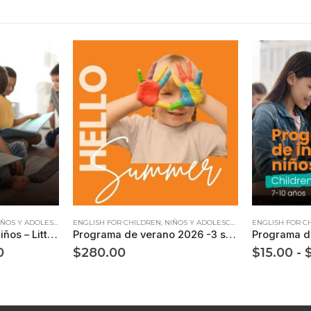
Este producto tiene múltiples variantes. Las opciones se pueden elegir en la página de producto
ÑOS Y ADOLESCENTES
ENGLISH FOR CHILDREN
,
NIÑOS Y ADOLESCENTES
ENGLISH FOR C
Programa de inglés niños – Little Ones (5 y 6 años)
Programa de verano 2026 -3 semanas
Rango
0
$
280.00
$
15.00
-
de
precios:
desde
$98.00