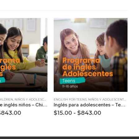
Este producto tiene múltiples variantes. Las opciones se pueden elegir en la página de producto
HILDREN
,
NIÑOS Y ADOLESCENTES
ENGLISH FOR TEENS
,
NIÑOS Y ADOLESCENTES
Programa de inglés niños – Children (7 a 10 años)
Inglés para adolescentes – Teens (11 a 16 años)
Rango
Rango
$
843.00
$
15.00
-
$
843.00
de
de
precios:
precios:
desde
desde
$15.00
$15.00